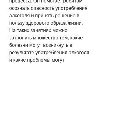
процесса. Он помогает ребятам 
осознать опасность употребления 
алкоголя и принять решение в 
пользу здорового образа жизни. 
На таких занятиях можно 
затронуть множество тем, какие 
болезни могут возникнуть в 
результате употребления алкоголя 
и какие проблемы могут 
возникнуть в будущем.
2. Психологические аспекты 
алкоголизма. На этом занятии 
можно поговорить о том, как 
изменяется поведение под 
влиянием алкоголя.
3. Социальные аспекты 
алкоголизма. На этом занятии 