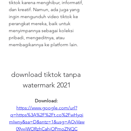
tiktok karena menghibur, informatif, 
dan kreatif. Namun, ada juga yang 
ingin mengunduh video tiktok ke 
perangkat mereka, baik untuk 
menyimpannya sebagai koleksi 
pribadi, mengeditnya, atau 
membagikannya ke platform lain.
download tiktok tanpa 
watermark 2021
Download: 
https://www.google.com/url?
q=https%3A%2F%2Ft.co%2FwHyqi
mIwny&sa=D&sntz=1&usg=AOvVaw
09yyjWORzhCahjOPmoZNQC