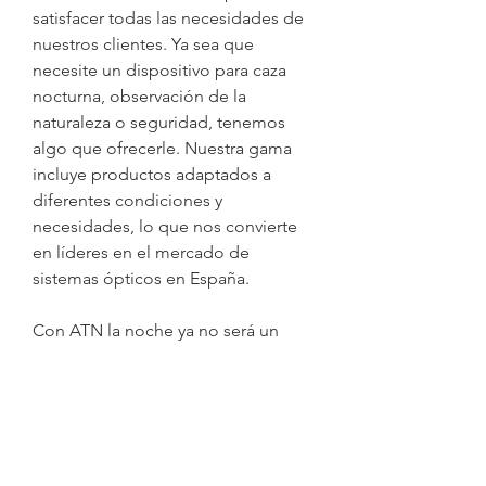
satisfacer todas las necesidades de 
nuestros clientes. Ya sea que 
necesite un dispositivo para caza 
nocturna, observación de la 
naturaleza o seguridad, tenemos 
algo que ofrecerle. Nuestra gama 
incluye productos adaptados a 
diferentes condiciones y 
necesidades, lo que nos convierte 
en líderes en el mercado de 
sistemas ópticos en España.
Con ATN la noche ya no será un 
misterio para ti. Permítete ver el 
mundo desde un ángulo diferente, 
descubre lo que está oculto a los 
ojos de la mayoría y hazlo con 
tecnologías en las que confían miles 