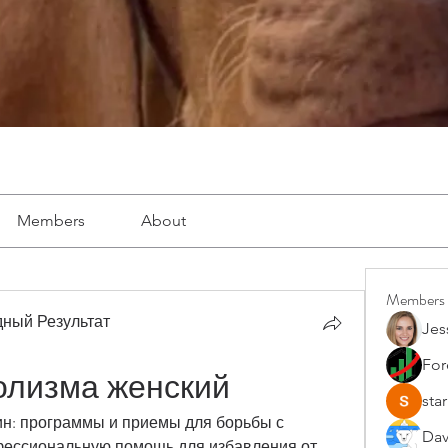
Members
About
Members
ный Результат
Jes
For
олизма женский
star
н: программы и приемы для борьбы с 
Dav
фессиональную помощь для избавления от 