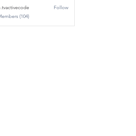
o.tvactivecode
Follow
ctivecode
Members (104)