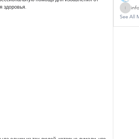
я здоровья.
inf
info.tva
See All 