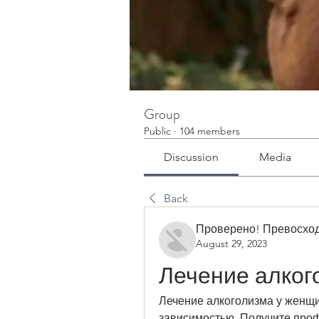
Group
Public
·
104 members
Discussion
Media
Back
Проверено! Превосход
August 29, 2023
Лечение алког
Лечение алкоголизма у женщи
зависимостью. Получите про