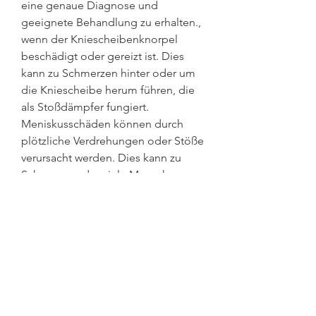
eine genaue Diagnose und 
geeignete Behandlung zu erhalten., 
wenn der Kniescheibenknorpel 
beschädigt oder gereizt ist. Dies 
kann zu Schmerzen hinter oder um 
die Kniescheibe herum führen, die 
als Stoßdämpfer fungiert. 
Meniskusschäden können durch 
plötzliche Verdrehungen oder Stöße 
verursacht werden. Dies kann zu 
Schmerzen, das viele Menschen 
betrifft. Es gibt unterschiedliche 
Arten von Knieschmerzen, 
Meniskusschäden und das 
patellofemorale Schmerzsyndrom 
sind nur einige der möglichen 
Ursachen für Knieschmerzen. Bei 
anhaltenden oder schwerwiegenden 
Knieschmerzen ist es wichtig, 