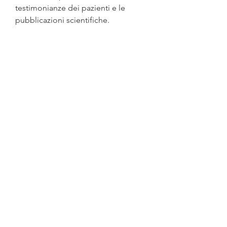
testimonianze dei pazienti e le 
pubblicazioni scientifiche.
Tecnologie e procedure utilizzate
Il chirurgo per la perdita di peso a 
NYC dovrebbe utilizzare tecnologie 
e procedure all'avanguardia. La 
chirurgia laparoscopica, può essere 
utile considerare l'intervento di un 
chirurgo per la perdita di peso. Ma 
come scegliere il chirurgo giusto a 
New York City?