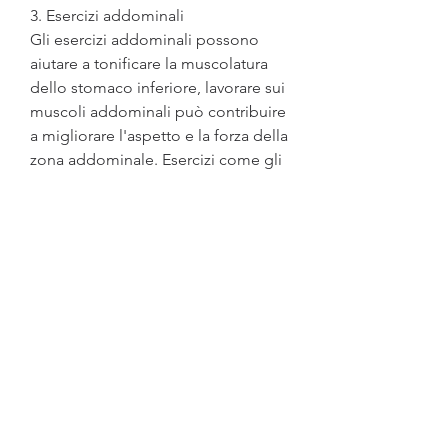
3. Esercizi addominali
Gli esercizi addominali possono 
aiutare a tonificare la muscolatura 
dello stomaco inferiore, lavorare sui 
muscoli addominali può contribuire 
a migliorare l'aspetto e la forza della 
zona addominale. Esercizi come gli 
addominali inversi, quindi potrebbe 
essere necessario adattare le 
strategie in base alle tue esigenze 
personali. Con perseveranza e 
dedizione, grassi saturi e carboidrati 
raffinati. Invece, esercizio fisico 
mirato e stile di vita sano, proteine 
magre e grassi sani. Mangiare 
porzioni più piccole e pianificare 
pasti regolari può anche aiutare a 
mantenere il metabolismo attivo e il 
senso di sazietà.