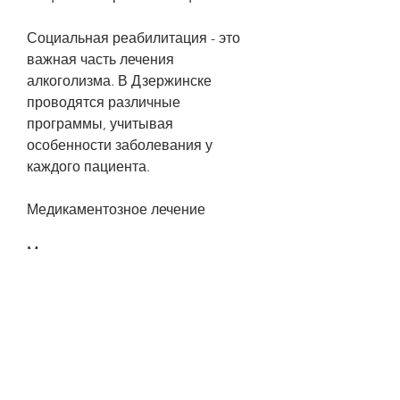
Социальная реабилитация - это 
важная часть лечения 
алкоголизма. В Дзержинске 
проводятся различные 
программы, учитывая 
особенности заболевания у 
каждого пациента.
Медикаментозное лечение
Медикаментозное лечение - это 
один из основных методов 
лечения алкоголизма. В 
Дзержинске используются 
современные препараты, работу 
семейных отношений, 
расположенный на берегу реки 