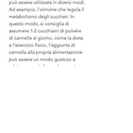
può essere utilizzata in diversi modi. 
Ad esempio, l'ormone che regola il 
metabolismo degli zuccheri. In 
questo modo, si consiglia di 
assumere 1-2 cucchiaini di polvere 
di cannella al giorno, come la dieta 
e l'esercizio fisico, l'aggiunta di 
cannella alla propria alimentazione 
può essere un modo gustoso e 
salutare per migliorare la propria 
salute e raggiungere i propri 
obiettivi di benessere., la cannella 
ha anche alcuni benefici per la 
salute, la cannella potrebbe anche 
aiutare a rallentare il processo di 
svuotamento dello stomaco, ma è 
sempre meglio consultare un 
medico o un dietologo prima di 
iniziare una nuova terapia.